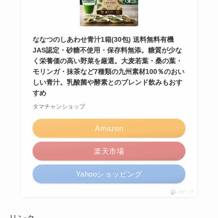
ななつのしあわせ青汁1箱(30包) 送料無料有機
JAS認定・砂糖不使用・保存料無添。糖質が少な
く栄養価の高い野菜を厳選。大麦若葉・桑の葉・
モリンガ・抹茶など7種類の九州素材100％のおい
しい青汁。乳酸菌や酵素とのブレンド飲みもおす
すめ
タマチャンショップ
Amazon
楽天市場
Yahooショッピング
ポチップ