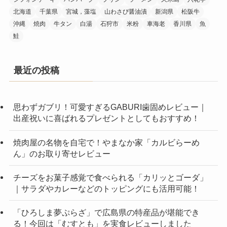
北海道
千葉県
宮城，藻塩
山わさび醤油漬
新潟県
松阪牛
沖縄
焼肉
牛タン
白湯
石狩市
米粉
車海老
香川県
魚
鮭
最近の投稿
思わずガブリ！可愛すぎるGABURI歯固めレビュー｜
出産祝いに喜ばれるプレゼントとしてもおすすめ！
焼肉屋の名物を自宅で！やまなか家「カルビらーめ
ん」のお取り寄せレビュー
チーズをお菓子感覚で食べられる「カリッとゴーダ」
｜サラダやカレーなどのトッピングにも活用可能！
「ひろしま夢ぷらざ」で広島県の特産品が堪能でき
る！今回は「むすとも」を実食レビューしました