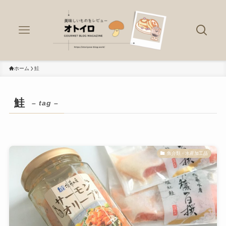
ホーム
鮭
鮭
– tag –
魚介類・水産加工品