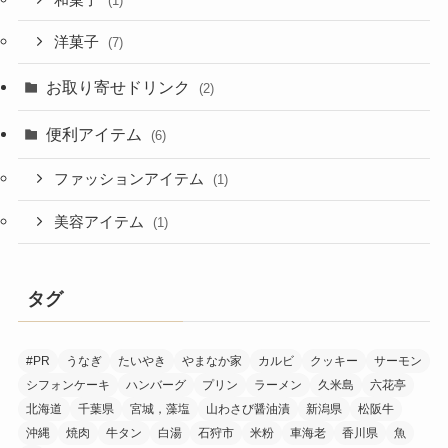
(1)
洋菓子
(7)
お取り寄せドリンク
(2)
便利アイテム
(6)
ファッションアイテム
(1)
美容アイテム
(1)
タグ
#PR
うなぎ
たいやき
やまなか家
カルビ
クッキー
サーモン
シフォンケーキ
ハンバーグ
プリン
ラーメン
久米島
六花亭
北海道
千葉県
宮城，藻塩
山わさび醤油漬
新潟県
松阪牛
沖縄
焼肉
牛タン
白湯
石狩市
米粉
車海老
香川県
魚